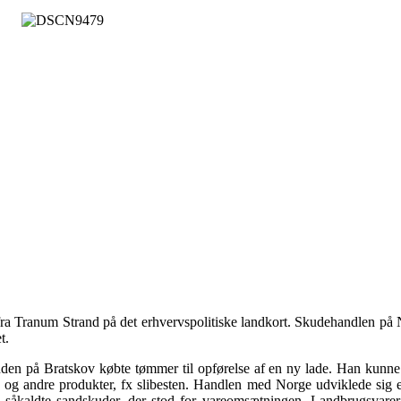
fra Tranum Strand på det erhvervspolitiske landkort. Skudehandlen på N
et.
den på Bratskov købte tømmer til opførelse af en ny lade. Han kunn
og andre produkter, fx slibesten. Handlen med Norge udviklede sig eks
 såkaldte sandskuder, der stod for vareomsætningen. Landbrugsvarer