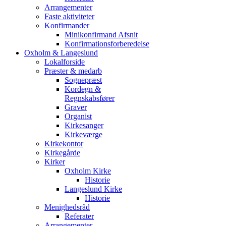
Arrangementer
Faste aktiviteter
Konfirmander
Minikonfirmand Afsnit
Konfirmationsforberedelse
Oxholm & Langeslund
Lokalforside
Præster & medarb
Sognepræst
Kordegn &
Regnskabsfører
Graver
Organist
Kirkesanger
Kirkeværge
Kirkekontor
Kirkegårde
Kirker
Oxholm Kirke
Historie
Langeslund Kirke
Historie
Menighedsråd
Referater
Arrangementer