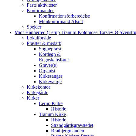
Faste aktiviteter
Konfirmander
Konfirmationsforberedelse
Minikonfirmand Afsnit
Spejder
Midt-Hanherred (Lerup-Tranum-Koldmose-Torslev-Ø.Svenstru
Lokalforside
Præster & medarb
Sognepræst
Kordegn &
Regnskabsfører
Graver(e)
Organist
Kirkesanger
Kirkeværge
Kirkekontor
Kirkegårde
Kirker
Lerup Kirke
Historie
Tranum Kirke
Historie
Strandgårdsgravstedet
Bratbjergmanden