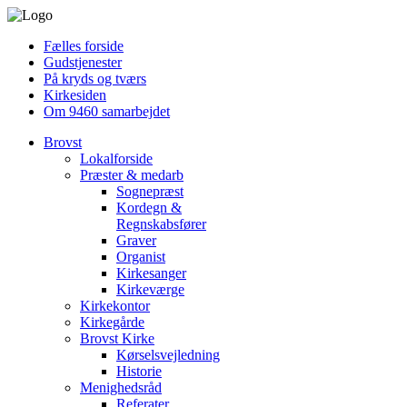
Fælles forside
Gudstjenester
På kryds og tværs
Kirkesiden
Om 9460 samarbejdet
Brovst
Lokalforside
Præster & medarb
Sognepræst
Kordegn &
Regnskabsfører
Graver
Organist
Kirkesanger
Kirkeværge
Kirkekontor
Kirkegårde
Brovst Kirke
Kørselsvejledning
Historie
Menighedsråd
Referater