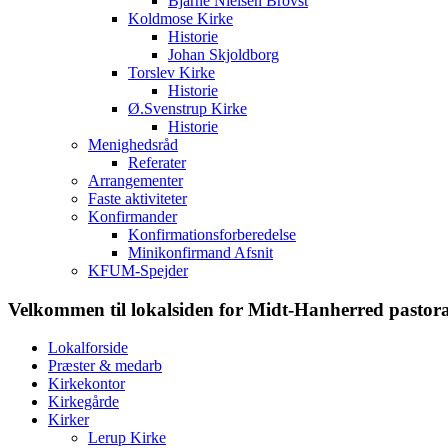
Bjarne Nielsen Brovst
Koldmose Kirke
Historie
Johan Skjoldborg
Torslev Kirke
Historie
Ø.Svenstrup Kirke
Historie
Menighedsråd
Referater
Arrangementer
Faste aktiviteter
Konfirmander
Konfirmationsforberedelse
Minikonfirmand Afsnit
KFUM-Spejder
Velkommen til lokalsiden for Midt-Hanherred pastor
Lokalforside
Præster & medarb
Kirkekontor
Kirkegårde
Kirker
Lerup Kirke