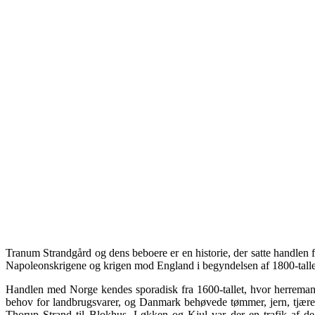
Tranum Strandgård og dens beboere er en historie, der satte handlen 
Napoleonskrigene og krigen mod England i begyndelsen af 1800-tall
Handlen med Norge kendes sporadisk fra 1600-tallet, hvor herreman
behov for landbrugsvarer, og Danmark behøvede tømmer, jern, tjære 
Thorup Strand til Blokhus, Løkken og Kjul var der en trafik af de