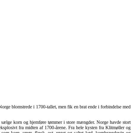
orge blomstrede i 1700-tallet, men fik en brat ende i forbindelse med
e sælge korn og hjemføre tømmer i store mængder. Norge havde stort
plosivt fra midten af 1700-årene. Fra hele kysten fra Klitmøller og
 som korn, smør, flæsk, ost, røget og saltet kød, kornbrændevin og