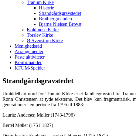
Tranum Kirke
Historie
Strandgårdsgravstedet
Bratbjergmanden
Bjarne Nielsen Brovst
Koldmose Kirke
Torslev Kirke
Ø.Svenstrup Kirke
Menighedsråd
Arrangementer
Faste aktiviteter
Konfirmander
KFUM-Spejder
Strandgårdsgravstedet
Umiddelbart nord for Tranum Kirke er et familiegravsted fra Tranum 
Rønn Christensen at tyde teksterne. Det blev kun fragmentarisk, m
generationer i en periode fra 1795 til 1883:
Lauritz Andersen Møller (1743-1796)
Bertel Møller (1751-1827)
Deres hustru: Euphemia Jacobe f. Hansen (1755-1831)