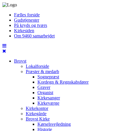
Fælles forside
Gudstjenester
På kryds og tværs
Kirkesiden
Om 9460 samarbejdet
Brovst
Lokalforside
Præster & medarb
Sognepræst
Kordegn & Regnskabsfører
Graver
Organist
Kirkesanger
Kirkeværge
Kirkekontor
Kirkegårde
Brovst Kirke
Kørselsvejledning
Historie