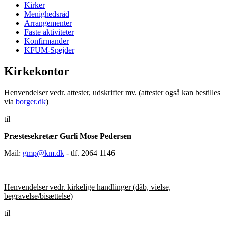
Kirker
Menighedsråd
Arrangementer
Faste aktiviteter
Konfirmander
KFUM-Spejder
Kirkekontor
Henvendelser vedr. attester, udskrifter mv. (attester også kan bestilles
via
borger.dk
)
til
Præstesekretær Gurli Mose Pedersen
Mail:
gmp@km.dk
- tlf. 2064 1146
Henvendelser vedr. kirkelige handlinger (dåb, vielse,
begravelse/bisættelse)
til