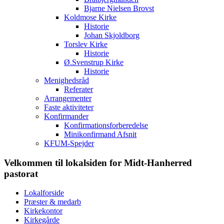
Bjarne Nielsen Brovst
Koldmose Kirke
Historie
Johan Skjoldborg
Torslev Kirke
Historie
Ø.Svenstrup Kirke
Historie
Menighedsråd
Referater
Arrangementer
Faste aktiviteter
Konfirmander
Konfirmationsforberedelse
Minikonfirmand Afsnit
KFUM-Spejder
Velkommen til lokalsiden for Midt-Hanherred
pastorat
Lokalforside
Præster & medarb
Kirkekontor
Kirkegårde