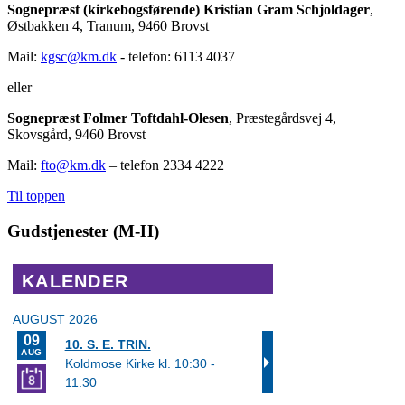
Sognepræst (kirkebogsførende) Kristian Gram Schjoldager
,
Østbakken 4, Tranum, 9460 Brovst
Mail:
kgsc@km.dk
- telefon: 6113 4037
eller
S
ognepræst Folmer Toftdahl-Olesen
, Præstegårdsvej 4,
Skovsgård, 9460 Brovst
Mail:
fto@km.dk
– telefon 2334 4222
Til toppen
Gudstjenester (M-H)