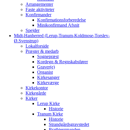
Arrangementer
Faste aktiviteter
Konfirmander
Konfirmationsforberedelse
Minikonfirmand Afsnit
Spejder
Midt-Hanherred (Lerup-Tranum-Koldmose-Torslev-
Ø.Svenstrup)
Lokalforside
Præster & medarb
Sognepræst
Kordegn & Regnskabsfører
Graver(e)
Organist
Kirkesanger
Kirkeværge
Kirkekontor
Kirkegårde
Kirker
Lerup Kirke
Historie
Tranum Kirke
Historie
Strandgårdsgravstedet
Bratbjergmanden