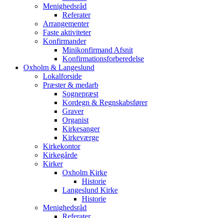
Menighedsråd
Referater
Arrangementer
Faste aktiviteter
Konfirmander
Minikonfirmand Afsnit
Konfirmationsforberedelse
Oxholm & Langeslund
Lokalforside
Præster & medarb
Sognepræst
Kordegn & Regnskabsfører
Graver
Organist
Kirkesanger
Kirkeværge
Kirkekontor
Kirkegårde
Kirker
Oxholm Kirke
Historie
Langeslund Kirke
Historie
Menighedsråd
Referater