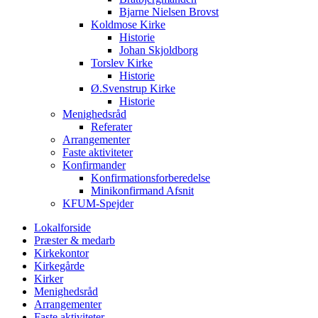
Bjarne Nielsen Brovst
Koldmose Kirke
Historie
Johan Skjoldborg
Torslev Kirke
Historie
Ø.Svenstrup Kirke
Historie
Menighedsråd
Referater
Arrangementer
Faste aktiviteter
Konfirmander
Konfirmationsforberedelse
Minikonfirmand Afsnit
KFUM-Spejder
Lokalforside
Præster & medarb
Kirkekontor
Kirkegårde
Kirker
Menighedsråd
Arrangementer
Faste aktiviteter