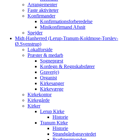
Arrangementer
Faste aktiviteter
Konfirmander
Konfirmationsforberedelse
Minikonfirmand Afsnit
Spejder
Midt-Hanherred (Lerup-Tranum-Koldmose-Torslev-
Ø.Svenstrup)
Lokalforside
Præster & medarb
Sognepræst
Kordegn & Regnskabsfører
Graver(e)
Organist
Kirkesanger
Kirkeværge
Kirkekontor
Kirkegårde
Kirker
Lerup Kirke
Historie
Tranum Kirke
Historie
Strandgårdsgravstedet
Bratbjergmanden