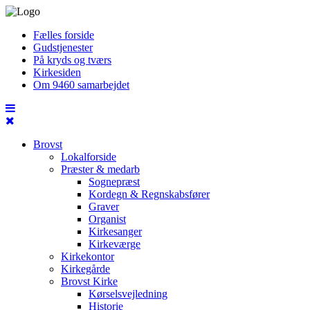
Fælles forside
Gudstjenester
På kryds og tværs
Kirkesiden
Om 9460 samarbejdet
Brovst
Lokalforside
Præster & medarb
Sognepræst
Kordegn & Regnskabsfører
Graver
Organist
Kirkesanger
Kirkeværge
Kirkekontor
Kirkegårde
Brovst Kirke
Kørselsvejledning
Historie