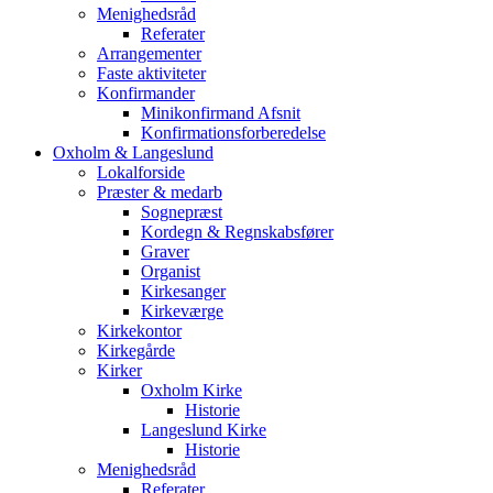
Menighedsråd
Referater
Arrangementer
Faste aktiviteter
Konfirmander
Minikonfirmand Afsnit
Konfirmationsforberedelse
Oxholm & Langeslund
Lokalforside
Præster & medarb
Sognepræst
Kordegn & Regnskabsfører
Graver
Organist
Kirkesanger
Kirkeværge
Kirkekontor
Kirkegårde
Kirker
Oxholm Kirke
Historie
Langeslund Kirke
Historie
Menighedsråd
Referater