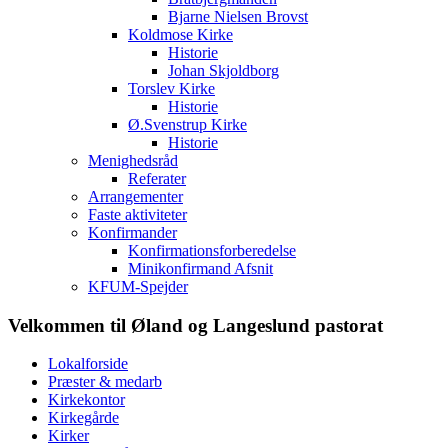
Bjarne Nielsen Brovst
Koldmose Kirke
Historie
Johan Skjoldborg
Torslev Kirke
Historie
Ø.Svenstrup Kirke
Historie
Menighedsråd
Referater
Arrangementer
Faste aktiviteter
Konfirmander
Konfirmationsforberedelse
Minikonfirmand Afsnit
KFUM-Spejder
Velkommen til Øland og Langeslund pastorat
Lokalforside
Præster & medarb
Kirkekontor
Kirkegårde
Kirker