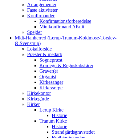
Arrangementer
Faste aktiviteter
Konfirmander
Konfirmationsforberedelse
Minikonfirmand Afsnit
Spejder
Midt-Hanherred (Lerup-Tranum-Koldmose-Torslev-
Ø.Svenstrup)
Lokalforside
Præster & medarb
Sognepræst
Kordegn & Regnskabsfører
Graver(e)
Organist
Kirkesanger
Kirkeværge
Kirkekontor
Kirkegårde
Kirker
Lerup Kirke
Historie
Tranum Kirke
Historie
Strandgårdsgravstedet
Bratbjergmanden