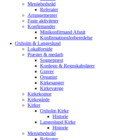
Menighedsråd
Referater
Arrangementer
Faste aktiviteter
Konfirmander
Minikonfirmand Afsnit
Konfirmationsforberedelse
Oxholm & Langeslund
Lokalforside
Præster & medarb
Sognepræst
Kordegn & Regnskabsfører
Graver
Organist
Kirkesanger
Kirkeværge
Kirkekontor
Kirkegårde
Kirker
Oxholm Kirke
Historie
Langeslund Kirke
Historie
Menighedsråd
Referater