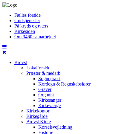
Fælles forside
Gudstjenester
På kryds og tværs
Kirkesiden
Om 9460 samarbejdet
Brovst
Lokalforside
Præster & medarb
Sognepræst
Kordegn & Regnskabsfører
Graver
Organist
Kirkesanger
Kirkeværge
Kirkekontor
Kirkegårde
Brovst Kirke
Kørselsvejledning
Historie