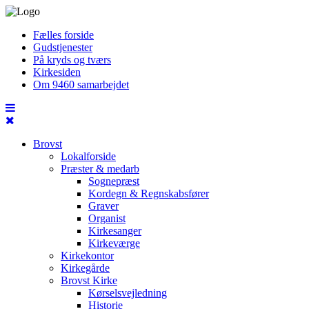
Fælles forside
Gudstjenester
På kryds og tværs
Kirkesiden
Om 9460 samarbejdet
Brovst
Lokalforside
Præster & medarb
Sognepræst
Kordegn & Regnskabsfører
Graver
Organist
Kirkesanger
Kirkeværge
Kirkekontor
Kirkegårde
Brovst Kirke
Kørselsvejledning
Historie