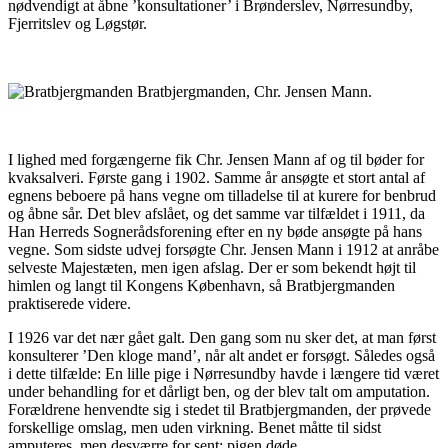
nødvendigt at åbne ’konsultationer’ i Brønderslev, Nørresundby,
Fjerritslev og Løgstør.
Bratbjergmanden, Chr. Jensen Mann.
I lighed med forgængerne fik Chr. Jensen Mann af og til bøder for
kvaksalveri. Første gang i 1902. Samme år ansøgte et stort antal af
egnens beboere på hans vegne om tilladelse til at kurere for benbrud
og åbne sår. Det blev afslået, og det samme var tilfældet i 1911, da
Han Herreds Sognerådsforening efter en ny bøde ansøgte på hans
vegne. Som sidste udvej forsøgte Chr. Jensen Mann i 1912 at anråbe
selveste Majestæten, men igen afslag. Der er som bekendt højt til
himlen og langt til Kongens København, så Bratbjergmanden
praktiserede videre.
I 1926 var det nær gået galt. Den gang som nu sker det, at man først
konsulterer ’Den kloge mand’, når alt andet er forsøgt. Således også
i dette tilfælde: En lille pige i Nørresundby havde i længere tid været
under behandling for et dårligt ben, og der blev talt om amputation.
Forældrene henvendte sig i stedet til Bratbjergmanden, der prøvede
forskellige omslag, men uden virkning. Benet måtte til sidst
amputeres, men desværre for sent; pigen døde.