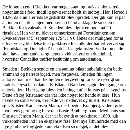
De kloge mænd i Bækken var meget søgt, og praksis blomstrede
nogenlunde i fred, indtil lægevæsenet holdt sit indtog i Han Herred i
1829, da Han Herreds lægedistrikt blev oprettet. Der gik kun et par
år, inden distriktslægen med loven i hånd anklagede smeden i
Bækken for kvaksalveri. Smeden blev idømt en bøde på 20
rigsdaler. Han var nu blevet opmærksom på Forordningen om
Qvaksalvere af 5. september 1794. I § 6 åbnes der mulighed for at
erhverve sig tilladelse til at praktisere for folk, der har erhvervet sig
’Kundskab og Duelighed’ i en del af lægekunsten. Vedkommende
skal have amtmandens og lægens vidnesbyrd om duelighed,
hvorefter Cancelliet træffer beslutning om autorisation.
Smeden i Bækken sendte en ansøgning bilagt anbefaling fra både
amtmand og herredsfoged, men forgæves. Smeden fik ingen
autorisation, men han fik bøden eftergivet og fortsatte i øvrigt sin
praksis. Også hans datter, Kristiane i Bækken, søgte flere gange om
autorisation. Hver gang blev den betinget af et kursus på et sygehus.
Dette afslog Kristiane; der var ikke noget for hende at lære. Hun
havde en solid viden, der både var nedarvet og tillært. Kristianes
søn, Kristen Karl Jensen Mann, der boede i Bratbjerg, videreførte
moderens gerning og blev den første Bratbjergmand. Med hans søn,
Christen Jensen Mann, der var begyndt at praktisere i 1899, gik
virksomheden ind i en ekspansiv fase. Det nye århundrede med den
nye jernbane forøgede kundekredsen så meget, at det blev