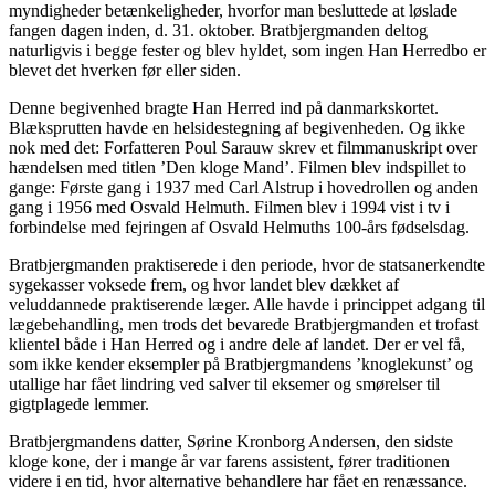
myndigheder betænkeligheder, hvorfor man besluttede at løslade
fangen dagen inden, d. 31. oktober. Bratbjergmanden deltog
naturligvis i begge fester og blev hyldet, som ingen Han Herredbo er
blevet det hverken før eller siden.
Denne begivenhed bragte Han Herred ind på danmarkskortet.
Blæksprutten havde en helsidestegning af begivenheden. Og ikke
nok med det: Forfatteren Poul Sarauw skrev et filmmanuskript over
hændelsen med titlen ’Den kloge Mand’. Filmen blev indspillet to
gange: Første gang i 1937 med Carl Alstrup i hovedrollen og anden
gang i 1956 med Osvald Helmuth. Filmen blev i 1994 vist i tv i
forbindelse med fejringen af Osvald Helmuths 100-års fødselsdag.
Bratbjergmanden praktiserede i den periode, hvor de statsanerkendte
sygekasser voksede frem, og hvor landet blev dækket af
veluddannede praktiserende læger. Alle havde i princippet adgang til
lægebehandling, men trods det bevarede Bratbjergmanden et trofast
klientel både i Han Herred og i andre dele af landet. Der er vel få,
som ikke kender eksempler på Bratbjergmandens ’knoglekunst’ og
utallige har fået lindring ved salver til eksemer og smørelser til
gigtplagede lemmer.
Bratbjergmandens datter, Sørine Kronborg Andersen, den sidste
kloge kone, der i mange år var farens assistent, fører traditionen
videre i en tid, hvor alternative behandlere har fået en renæssance.