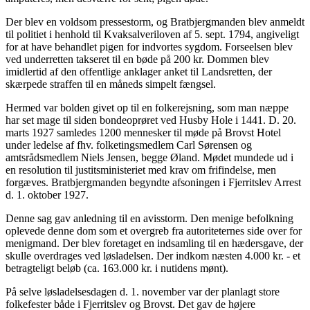
Der blev en voldsom pressestorm, og Bratbjergmanden blev anmeldt
til politiet i henhold til Kvaksalveriloven af 5. sept. 1794, angiveligt
for at have behandlet pigen for indvortes sygdom. Forseelsen blev
ved underretten takseret til en bøde på 200 kr. Dommen blev
imidlertid af den offentlige anklager anket til Landsretten, der
skærpede straffen til en måneds simpelt fængsel.
Hermed var bolden givet op til en folkerejsning, som man næppe
har set mage til siden bondeoprøret ved Husby Hole i 1441. D. 20.
marts 1927 samledes 1200 mennesker til møde på Brovst Hotel
under ledelse af fhv. folketingsmedlem Carl Sørensen og
amtsrådsmedlem Niels Jensen, begge Øland. Mødet mundede ud i
en resolution til justitsministeriet med krav om frifindelse, men
forgæves. Bratbjergmanden begyndte afsoningen i Fjerritslev Arrest
d. 1. oktober 1927.
Denne sag gav anledning til en avisstorm. Den menige befolkning
oplevede denne dom som et overgreb fra autoriteternes side over for
menigmand. Der blev foretaget en indsamling til en hædersgave, der
skulle overdrages ved løsladelsen. Der indkom næsten 4.000 kr. - et
betragteligt beløb (ca. 163.000 kr. i nutidens mønt).
På selve løsladelsesdagen d. 1. november var der planlagt store
folkefester både i Fjerritslev og Brovst. Det gav de højere