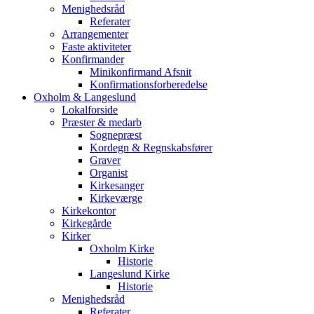
Menighedsråd
Referater
Arrangementer
Faste aktiviteter
Konfirmander
Minikonfirmand Afsnit
Konfirmationsforberedelse
Oxholm & Langeslund
Lokalforside
Præster & medarb
Sognepræst
Kordegn & Regnskabsfører
Graver
Organist
Kirkesanger
Kirkeværge
Kirkekontor
Kirkegårde
Kirker
Oxholm Kirke
Historie
Langeslund Kirke
Historie
Menighedsråd
Referater