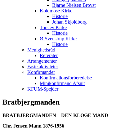
Bjarne Nielsen Brovst
Koldmose Kirke
Historie
Johan Skjoldborg
Torslev Kirke
Historie
Ø.Svenstrup Kirke
Historie
Menighedsråd
Referater
Arrangementer
Faste aktiviteter
Konfirmander
Konfirmationsforberedelse
Minikonfirmand Afsnit
KFUM-Spejder
Bratbjergmanden
BRATBJERGMANDEN – DEN KLOGE MAND
Chr. Jensen Mann 1876-1956