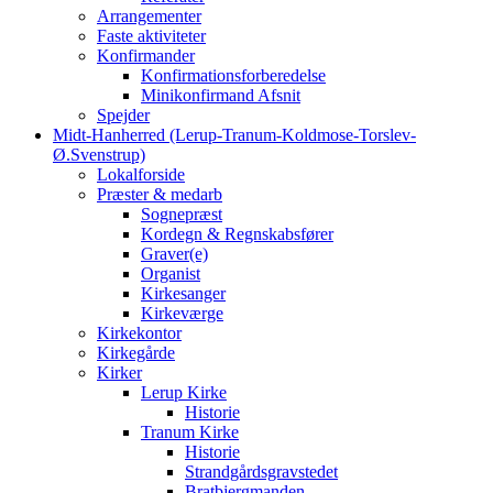
Arrangementer
Faste aktiviteter
Konfirmander
Konfirmationsforberedelse
Minikonfirmand Afsnit
Spejder
Midt-Hanherred (Lerup-Tranum-Koldmose-Torslev-
Ø.Svenstrup)
Lokalforside
Præster & medarb
Sognepræst
Kordegn & Regnskabsfører
Graver(e)
Organist
Kirkesanger
Kirkeværge
Kirkekontor
Kirkegårde
Kirker
Lerup Kirke
Historie
Tranum Kirke
Historie
Strandgårdsgravstedet
Bratbjergmanden