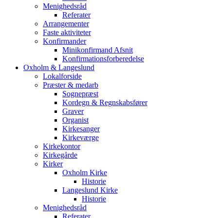
Menighedsråd
Referater
Arrangementer
Faste aktiviteter
Konfirmander
Minikonfirmand Afsnit
Konfirmationsforberedelse
Oxholm & Langeslund
Lokalforside
Præster & medarb
Sognepræst
Kordegn & Regnskabsfører
Graver
Organist
Kirkesanger
Kirkeværge
Kirkekontor
Kirkegårde
Kirker
Oxholm Kirke
Historie
Langeslund Kirke
Historie
Menighedsråd
Referater