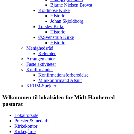
Bjarne Nielsen Brovst
Koldmose Kirke
Historie
Johan Skjoldborg
Torslev Kirke
Historie
Ø.Svenstrup Kirke
Historie
Menighedsråd
Referater
Arrangementer
Faste aktiviteter
Konfirmander
Konfirmationsforberedelse
Minikonfirmand Afsnit
KFUM-Spejder
Velkommen til lokalsiden for Midt-Hanherred
pastorat
Lokalforside
Præster & medarb
Kirkekontor
Kirkegårde