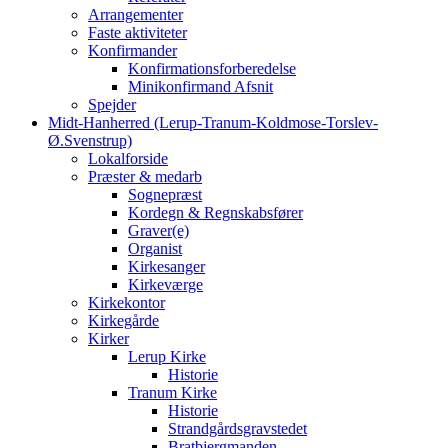
Arrangementer
Faste aktiviteter
Konfirmander
Konfirmationsforberedelse
Minikonfirmand Afsnit
Spejder
Midt-Hanherred (Lerup-Tranum-Koldmose-Torslev-
Ø.Svenstrup)
Lokalforside
Præster & medarb
Sognepræst
Kordegn & Regnskabsfører
Graver(e)
Organist
Kirkesanger
Kirkeværge
Kirkekontor
Kirkegårde
Kirker
Lerup Kirke
Historie
Tranum Kirke
Historie
Strandgårdsgravstedet
Bratbjergmanden