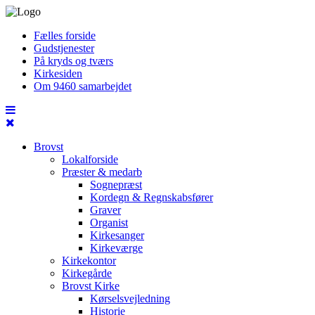
Fælles forside
Gudstjenester
På kryds og tværs
Kirkesiden
Om 9460 samarbejdet
Brovst
Lokalforside
Præster & medarb
Sognepræst
Kordegn & Regnskabsfører
Graver
Organist
Kirkesanger
Kirkeværge
Kirkekontor
Kirkegårde
Brovst Kirke
Kørselsvejledning
Historie