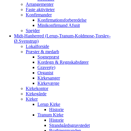
Arrangementer
Faste aktiviteter
Konfirmander
Konfirmationsforberedelse
Minikonfirmand Afsnit
Spejder
Midt-Hanherred (Lerup-Tranum-Koldmose-Torslev-
Ø.Svenstrup)
Lokalforside
Præster & medarb
Sognepræst
Kordegn & Regnskabsfører
Graver(e)
Organist
Kirkesanger
Kirkeværge
Kirkekontor
Kirkegårde
Kirker
Lerup Kirke
Historie
Tranum Kirke
Historie
Strandgårdsgravstedet
Bratbjergmanden