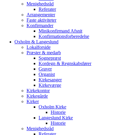
Menighedsråd
Referater
Arrangementer
Faste aktiviteter
Konfirmander
Minikonfirmand Afsnit
Konfirmationsforberedelse
Oxholm & Langeslund
Lokalforside
Præster & medarb
Sognepræst
Kordegn & Regnskabsfører
Graver
Organist
Kirkesanger
Kirkeværge
Kirkekontor
Kirkegårde
Kirker
Oxholm Kirke
Historie
Langeslund Kirke
Historie
Menighedsråd
Referater