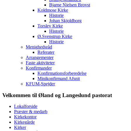
Bjarne Nielsen Brovst
Koldmose Kirke
Historie
Johan Skjoldborg
Torslev Kirke
Historie
Ø.Svenstrup Kirke
Historie
Menighedsråd
Referater
Arrangementer
Faste aktiviteter
Konfirmander
Konfirmationsforberedelse
Minikonfirmand Afsnit
KFUM-Spejder
Velkommen til Øland og Langeslund pastorat
Lokalforside
Præster & medarb
Kirkekontor
Kirkegårde
Kirker