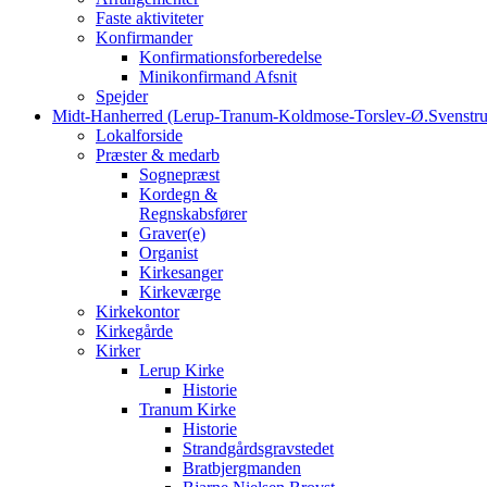
Faste aktiviteter
Konfirmander
Konfirmationsforberedelse
Minikonfirmand Afsnit
Spejder
Midt-Hanherred (Lerup-Tranum-Koldmose-Torslev-Ø.Svenstru
Lokalforside
Præster & medarb
Sognepræst
Kordegn &
Regnskabsfører
Graver(e)
Organist
Kirkesanger
Kirkeværge
Kirkekontor
Kirkegårde
Kirker
Lerup Kirke
Historie
Tranum Kirke
Historie
Strandgårdsgravstedet
Bratbjergmanden