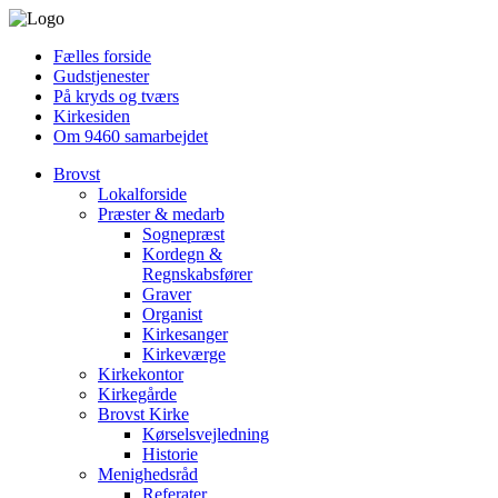
Fælles forside
Gudstjenester
På kryds og tværs
Kirkesiden
Om 9460 samarbejdet
Brovst
Lokalforside
Præster & medarb
Sognepræst
Kordegn &
Regnskabsfører
Graver
Organist
Kirkesanger
Kirkeværge
Kirkekontor
Kirkegårde
Brovst Kirke
Kørselsvejledning
Historie
Menighedsråd
Referater