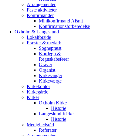
Arrangementer
Faste aktiviteter
Konfirmander
Minikonfirmand Afsnit
Konfirmationsforberedelse
Oxholm & Langeslund
Lokalforside
Præster & medarb
Sognepræst
Kordegn &
Regnskabsfører
Graver
Organist
Kirkesanger
Kirkeværge
Kirkekontor
Kirkegårde
Kirker
Oxholm Kirke
Historie
Langeslund Kirke
Historie
Menighedsråd
Referater
Arrangementer