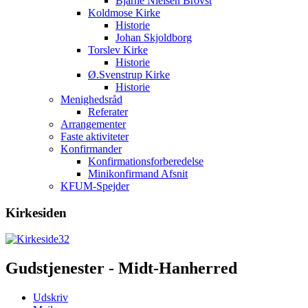
Bjarne Nielsen Brovst
Koldmose Kirke
Historie
Johan Skjoldborg
Torslev Kirke
Historie
Ø.Svenstrup Kirke
Historie
Menighedsråd
Referater
Arrangementer
Faste aktiviteter
Konfirmander
Konfirmationsforberedelse
Minikonfirmand Afsnit
KFUM-Spejder
Kirkesiden
Gudstjenester - Midt-Hanherred
Udskriv