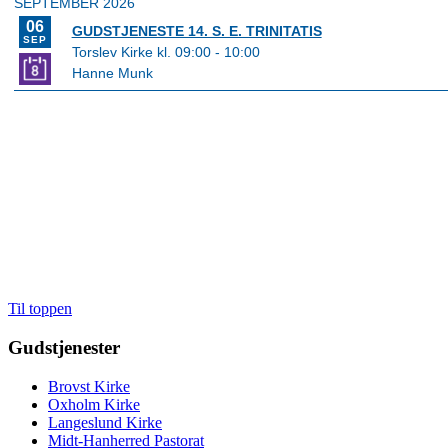
Til toppen
Gudstjenester
Brovst Kirke
Oxholm Kirke
Langeslund Kirke
Midt-Hanherred Pastorat